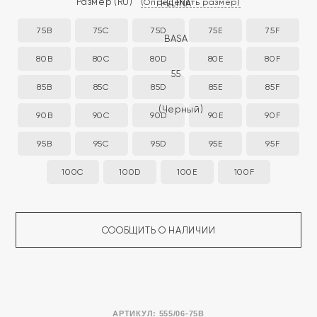
Размер
(RU)
(Определить размер)
75B
75C
75D
75E
75F
80B
80C
80D
80E
80F
85B
85C
85D
85E
85F
90B
90C
90D
90E
90F
95B
95C
95D
95E
95F
100C
100D
100E
100F
СООБЩИТЬ О НАЛИЧИИ
АРТИКУЛ:
555/06-75B