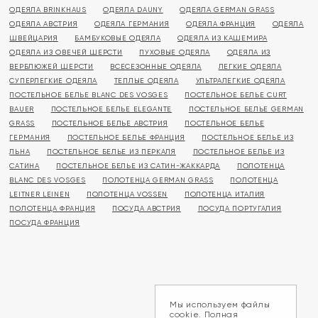
ОДЕЯЛА BRINKHAUS
ОДЕЯЛА DAUNY
ОДЕЯЛА GERMAN GRASS
ОДЕЯЛА АВСТРИЯ
ОДЕЯЛА ГЕРМАНИЯ
ОДЕЯЛА ФРАНЦИЯ
ОДЕЯЛА
ШВЕЙЦАРИЯ
БАМБУКОВЫЕ ОДЕЯЛА
ОДЕЯЛА ИЗ КАШЕМИРА
ОДЕЯЛА ИЗ ОВЕЧЕЙ ШЕРСТИ
ПУХОВЫЕ ОДЕЯЛА
ОДЕЯЛА ИЗ
ВЕРБЛЮЖЕЙ ШЕРСТИ
ВСЕСЕЗОННЫЕ ОДЕЯЛА
ЛЕГКИЕ ОДЕЯЛА
СУПЕРЛЕГКИЕ ОДЕЯЛА
ТЕПЛЫЕ ОДЕЯЛА
УЛЬТРАЛЕГКИЕ ОДЕЯЛА
ПОСТЕЛЬНОЕ БЕЛЬЕ BLANC DES VOSGES
ПОСТЕЛЬНОЕ БЕЛЬЕ CURT
BAUER
ПОСТЕЛЬНОЕ БЕЛЬЕ ELEGANTE
ПОСТЕЛЬНОЕ БЕЛЬЕ GERMAN
GRASS
ПОСТЕЛЬНОЕ БЕЛЬЕ АВСТРИЯ
ПОСТЕЛЬНОЕ БЕЛЬЕ
ГЕРМАНИЯ
ПОСТЕЛЬНОЕ БЕЛЬЕ ФРАНЦИЯ
ПОСТЕЛЬНОЕ БЕЛЬЕ ИЗ
ЛЬНА
ПОСТЕЛЬНОЕ БЕЛЬЕ ИЗ ПЕРКАЛЯ
ПОСТЕЛЬНОЕ БЕЛЬЕ ИЗ
САТИНА
ПОСТЕЛЬНОЕ БЕЛЬЕ ИЗ САТИН-ЖАККАРДА
ПОЛОТЕНЦА
BLANC DES VOSGES
ПОЛОТЕНЦА GERMAN GRASS
ПОЛОТЕНЦА
LEITNER LEINEN
ПОЛОТЕНЦА VOSSEN
ПОЛОТЕНЦА ИТАЛИЯ
ПОЛОТЕНЦА ФРАНЦИЯ
ПОСУДА АВСТРИЯ
ПОСУДА ПОРТУГАЛИЯ
ПОСУДА ФРАНЦИЯ
Мы используем файлы
cookie. Полная