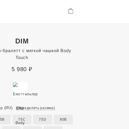
DIM
-бралетт с мягкой чашкой Body
Touch
5 980
₽
ер
(RU)
(Определить размер)
5B
75C
75D
80B