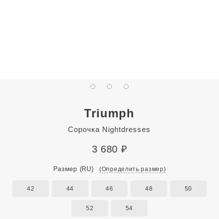
Triumph
Сорочка Nightdresses
3 680
₽
Размер
(RU)
(Определить размер)
42
44
46
48
50
52
54