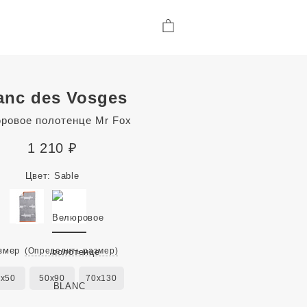
anc des Vosges
ровое полотенце Mr Fox
1 210
₽
Цвет:
Sable
змер
(Определить размер)
0x50
50x90
70x130