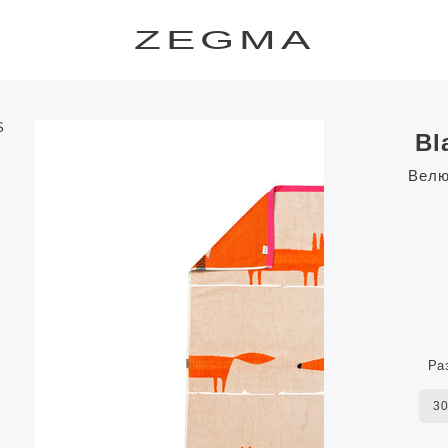
ZEGMA
Bl
Велю
Ра
3