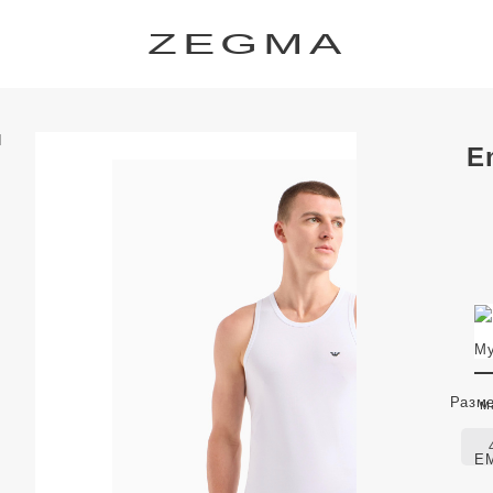
ZEGMA
E
Разм