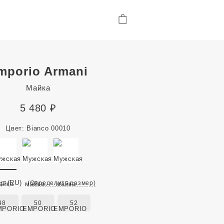
mporio Armani
Майка
5 480
₽
Цвет:
Bianco 00010
ер
(RU)
(Определить размер)
48
50
52