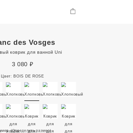
anc des Vosges
вый коврик для ванной Uni
3 080
₽
Цвет:
BOIS DE ROSE
змер
(Определить размер)