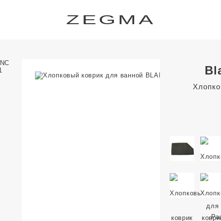
ZEGMA
Bl
Хлопко
Ра