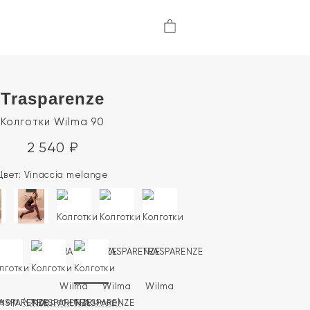
Trasparenze
Колготки Wilma 90
2 540
₽
Цвет:
Vinaccia melange
змер
(Определить размер)