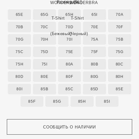
Размер
(RU)
65E
65G
65H
65I
70A
70B
70C
70D
70E
70F
70G
70H
70I
75A
75B
75C
75D
75E
75F
75G
75H
75I
80A
80B
80C
80D
80E
80F
80G
80H
80I
85B
85C
85D
85E
85F
85G
85H
85I
СООБЩИТЬ О НАЛИЧИИ