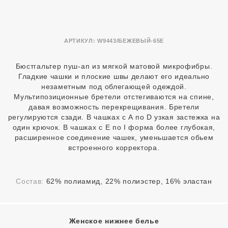
АРТИКУЛ:
W9443/БЕЖЕВЫЙ-65E
Бюстгальтер пуш-ап из мягкой матовой микрофибры.
Гладкие чашки и плоские швы делают его идеально
незаметным под облегающей одеждой.
Мультипозиционные бретели отстегиваются на спине,
давая возможность перекрещивания. Бретели
регулируются сзади. В чашках с A по D узкая застежка на
один крючок. В чашках с E по I форма более глубокая,
расширенное соединение чашек, уменьшается обьем
встроенного корректора.
Состав:
62% полиамид, 22% полиэстер, 16% эластан
Женское нижнее белье