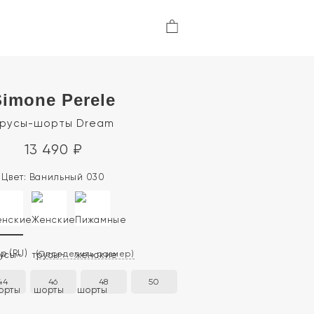
Simone Perele
русы-шорты Dream
13 490
₽
Цвет:
Ванильный 030
ер
(RU)
(Определить размер)
44
46
48
50