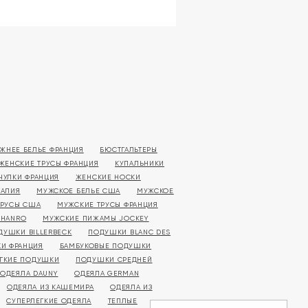
ЖНЕЕ БЕЛЬЕ ФРАНЦИЯ
БЮСТГАЛЬТЕРЫ
ЖЕНСКИЕ ТРУСЫ ФРАНЦИЯ
КУПАЛЬНИКИ
ЧУЛКИ ФРАНЦИЯ
ЖЕНСКИЕ НОСКИ
ТАЛИЯ
МУЖСКОЕ БЕЛЬЕ США
МУЖСКОЕ
ТРУСЫ США
МУЖСКИЕ ТРУСЫ ФРАНЦИЯ
 HANRO
МУЖСКИЕ ПИЖАМЫ JOCKEY
ДУШКИ BILLERBECK
ПОДУШКИ BLANC DES
И ФРАНЦИЯ
БАМБУКОВЫЕ ПОДУШКИ
ГКИЕ ПОДУШКИ
ПОДУШКИ СРЕДНЕЙ
ОДЕЯЛА DAUNY
ОДЕЯЛА GERMAN
ОДЕЯЛА ИЗ КАШЕМИРА
ОДЕЯЛА ИЗ
СУПЕРЛЕГКИЕ ОДЕЯЛА
ТЕПЛЫЕ