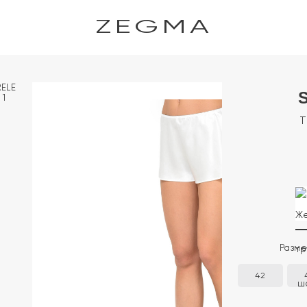
ZEGMA
Т
Разм
42