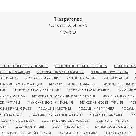
Trasparenze
Колготки Sophie 70
1 760
₽
КОЕ НИЖНЕЕ БЕЛЬЕ ИТАЛИЯ
ЖЕНСКОЕ НИЖНЕЕ БЕЛЬЕ США
ЖЕНСКОЕ НИ
АЛЬТЕРЫ ФРАНЦИЯ
ЖЕНСКИЕ ТРУСЫ ГЕРМАНИЯ
ЖЕНСКИЕ ТРУСЫ США
ТКИ ИТАЛИЯ
КОЛГОТКИ ФРАНЦИЯ
ЧУЛКИ ГЕРМАНИЯ
ЧУЛКИ ИТАЛИЯ
ЕНСКИЕ НОСКИ ФРАНЦИЯ
МУЖСКОЕ БЕЛЬЕ ГЕРМАНИЯ
МУЖСКОЕ БЕЛЬЕ И
РИЯ
МУЖСКИЕ ТРУСЫ ГЕРМАНИЯ
МУЖСКИЕ ТРУСЫ ИТАЛИЯ
МУЖСКИЕ 
ИЖАМЫ CALIDA
МУЖСКИЕ ПИЖАМЫ EMPORIO ARMANI
МУЖСКИЕ ПИЖАМЫ
СКИ ИТАЛИЯ
МУЖСКИЕ НОСКИ ФРАНЦИЯ
МУЖСКИЕ НОСКИ ТУРЦИЯ
ПО
КИ GERMAN GRASS
ПОДУШКИ АВСТРИЯ
ПОДУШКИ ГЕРМАНИЯ
ПОДУШК
ЮЖЕЙ ШЕРСТИ
ПОДУШКИ ИЗ ОВЕЧЕЙ ШЕРСТИ
ЖЕСТКИЕ ПОДУШКИ
МЯ
ОДЕЯЛА BILLERBECK
ОДЕЯЛА BLANC DES VOSGES
ОДЕЯЛА BRINKHAUS
МАНИЯ
ОДЕЯЛА ФРАНЦИЯ
ОДЕЯЛА ШВЕЙЦАРИЯ
БАМБУКОВЫЕ ОДЕЯЛА
ЕЯЛА ИЗ ВЕРБЛЮЖЕЙ ШЕРСТИ
ВСЕСЕЗОННЫЕ ОДЕЯЛА
ЛЕГКИЕ ОДЕЯЛА