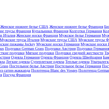
Женское нижнее белье США
Женское нижнее белье Франция
Бю
ие трусы Франция
Купальники Франция
Колготки Германия
Кол
и Италия
Женские носки Франция
Мужское белье Германия
Муж
Мужские трусы Италия
Мужские трусы США
Мужские трусы Ф
ские пижамы Jockey
Мужские носки Германия
Мужские носки 
aus
Подушки German Grass
Подушки Австрия
Подушки Германи
сткие подушки
Мягкие подушки
Подушки средней жесткости
Тр
встрия
Одеяла Германия
Одеяла Франция
Одеяла Швейцария
Бам
яла
Легкие одеяла
Суперлегкие одеяла
Теплые одеяла
Ультралегк
Grass
Постельное белье Австрия
Постельное белье Германия
Пос
из сатин-жаккарда
Полотенца Blanc des Vosges
Полотенца German
ия
Посуда Франция