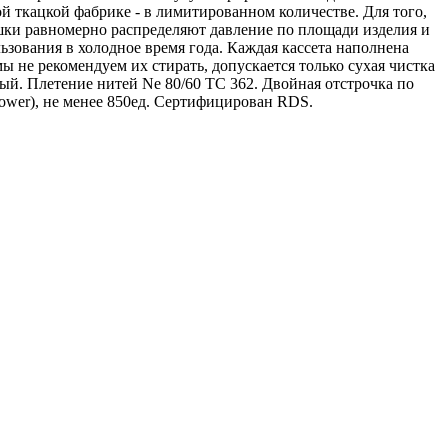
й ткацкой фабрике - в лимитированном количестве. Для того,
шки равномерно распределяют давление по площади изделия и
ьзования в холодное время года. Каждая кассета наполнена
 не рекомендуем их стирать, допускается только сухая чистка
й. Плетение нитей Ne 80/60 TC 362. Двойная отстрочка по
ower), не менее 850ед. Сертифицирован RDS.