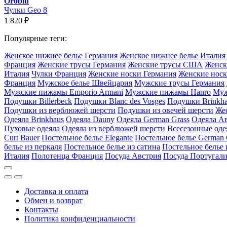
Oroblu
Чулки Geo 8
1 820
₽
Популярные теги:
Женское нижнее белье Германия
Женское нижнее белье Италия
Франция
Женские трусы Германия
Женские трусы США
Женск
Италия
Чулки Франция
Женские носки Германия
Женские носк
Франция
Мужское белье Швейцария
Мужские трусы Германия
Мужские пижамы Emporio Armani
Мужские пижамы Hanro
Муж
Подушки Billerbeck
Подушки Blanc des Vosges
Подушки Brinkh
Подушки из верблюжей шерсти
Подушки из овечей шерсти
Же
Одеяла Brinkhaus
Одеяла Dauny
Одеяла German Grass
Одеяла А
Пуховые одеяла
Одеяла из верблюжей шерсти
Всесезонные оде
Curt Bauer
Постельное белье Elegante
Постельное белье German 
белье из перкаля
Постельное белье из сатина
Постельное белье 
Италия
Полотенца Франция
Посуда Австрия
Посуда Португал
Доставка и оплата
Обмен и возврат
Контакты
Политика конфиденциальности