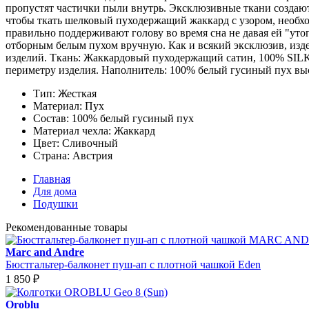
пропустят частички пыли внутрь. Эксклюзивные ткани создают
чтобы ткать шелковый пуходержащий жаккард с узором, необх
правильно поддерживают голову во время сна не давая ей "уто
отборным белым пухом вручную. Как и всякий эксклюзив, издел
изделий. Ткань: Жаккардовый пуходержащий сатин, 100% SILK
периметру изделия. Наполнитель: 100% белый гусиный пух выс
Тип:
Жесткая
Материал:
Пух
Состав:
100% белый гусиный пух
Материал чехла:
Жаккард
Цвет:
Сливочный
Страна:
Австрия
Главная
Для дома
Подушки
Рекомендованные товары
Marc and Andre
Бюстгальтер-балконет пуш-ап с плотной чашкой Eden
1 850
₽
Oroblu