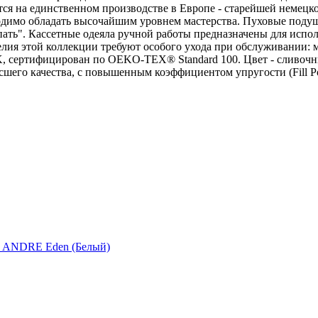
ся на единственном производстве в Европе - старейшей немецко
одимо обладать высочайшим уровнем мастерства. Пуховые поду
пать". Кассетные одеяла ручной работы предназначены для испол
ия этой коллекции требуют особого ухода при обслуживании: мы
, сертифицирован по OEKO-TEX® Standard 100. Цвет - сливочны
шего качества, с повышенным коэффициентом упругости (Fill P