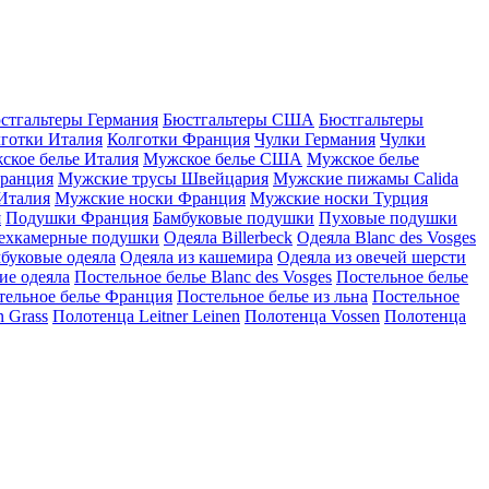
стгальтеры Германия
Бюстгальтеры США
Бюстгальтеры
готки Италия
Колготки Франция
Чулки Германия
Чулки
ское белье Италия
Мужское белье США
Мужское белье
ранция
Мужские трусы Швейцария
Мужские пижамы Calida
Италия
Мужские носки Франция
Мужские носки Турция
я
Подушки Франция
Бамбуковые подушки
Пуховые подушки
ехкамерные подушки
Одеяла Billerbeck
Одеяла Blanc des Vosges
буковые одеяла
Одеяла из кашемира
Одеяла из овечей шерсти
ие одеяла
Постельное белье Blanc des Vosges
Постельное белье
тельное белье Франция
Постельное белье из льна
Постельное
 Grass
Полотенца Leitner Leinen
Полотенца Vossen
Полотенца