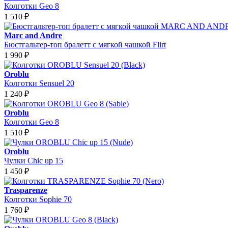
Колготки Geo 8
1 510
₽
Marc and Andre
Бюстгальтер-топ бралетт с мягкой чашкой Flirt
1 990
₽
Oroblu
Колготки Sensuel 20
1 240
₽
Oroblu
Колготки Geo 8
1 510
₽
Oroblu
Чулки Chic up 15
1 450
₽
Trasparenze
Колготки Sophie 70
1 760
₽