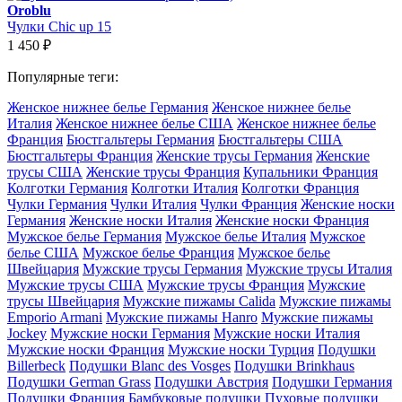
Oroblu
Чулки Chic up 15
1 450
₽
Популярные теги:
Женское нижнее белье Германия
Женское нижнее белье
Италия
Женское нижнее белье США
Женское нижнее белье
Франция
Бюстгальтеры Германия
Бюстгальтеры США
Бюстгальтеры Франция
Женские трусы Германия
Женские
трусы США
Женские трусы Франция
Купальники Франция
Колготки Германия
Колготки Италия
Колготки Франция
Чулки Германия
Чулки Италия
Чулки Франция
Женские носки
Германия
Женские носки Италия
Женские носки Франция
Мужское белье Германия
Мужское белье Италия
Мужское
белье США
Мужское белье Франция
Мужское белье
Швейцария
Мужские трусы Германия
Мужские трусы Италия
Мужские трусы США
Мужские трусы Франция
Мужские
трусы Швейцария
Мужские пижамы Calida
Мужские пижамы
Emporio Armani
Мужские пижамы Hanro
Мужские пижамы
Jockey
Мужские носки Германия
Мужские носки Италия
Мужские носки Франция
Мужские носки Турция
Подушки
Billerbeck
Подушки Blanc des Vosges
Подушки Brinkhaus
Подушки German Grass
Подушки Австрия
Подушки Германия
Подушки Франция
Бамбуковые подушки
Пуховые подушки