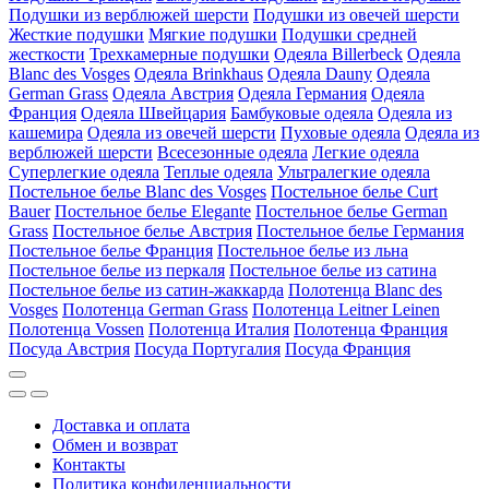
Подушки из верблюжей шерсти
Подушки из овечей шерсти
Жесткие подушки
Мягкие подушки
Подушки средней
жесткости
Трехкамерные подушки
Одеяла Billerbeck
Одеяла
Blanc des Vosges
Одеяла Brinkhaus
Одеяла Dauny
Одеяла
German Grass
Одеяла Австрия
Одеяла Германия
Одеяла
Франция
Одеяла Швейцария
Бамбуковые одеяла
Одеяла из
кашемира
Одеяла из овечей шерсти
Пуховые одеяла
Одеяла из
верблюжей шерсти
Всесезонные одеяла
Легкие одеяла
Суперлегкие одеяла
Теплые одеяла
Ультралегкие одеяла
Постельное белье Blanc des Vosges
Постельное белье Curt
Bauer
Постельное белье Elegante
Постельное белье German
Grass
Постельное белье Австрия
Постельное белье Германия
Постельное белье Франция
Постельное белье из льна
Постельное белье из перкаля
Постельное белье из сатина
Постельное белье из сатин-жаккарда
Полотенца Blanc des
Vosges
Полотенца German Grass
Полотенца Leitner Leinen
Полотенца Vossen
Полотенца Италия
Полотенца Франция
Посуда Австрия
Посуда Португалия
Посуда Франция
Доставка и оплата
Обмен и возврат
Контакты
Политика конфиденциальности