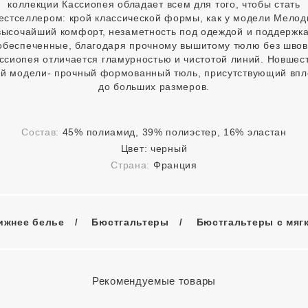
коллекции Кассиопея обладает всем для того, чтобы стать
естселлером: крой классической формы, как у модели Мелод
высочайший комфорт, незаметность под одеждой и поддержка
обеспеченные, благодаря прочному вышитому тюлю без швов
ссиопея отличается гламурностью и чистотой линий. Новшес
ой модели- прочный формованный тюль, присутствующий впл
до больших размеров.
Состав:
45% полиамид, 39% полиэстер, 16% эластан
Цвет:
черный
Страна:
Франция
ижнее белье
Бюстгальтеры
Бюстгальтеры с мяг
Рекомендуемые товары