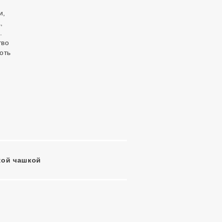
и,
,
.
тво
оть
кой чашкой