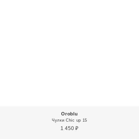
Oroblu
Чулки Chic up 15
1 450
₽