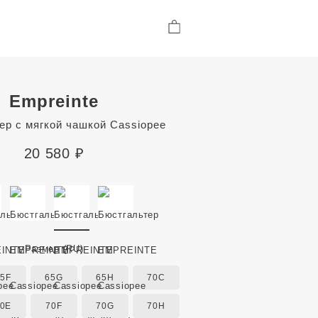
Empreinte
ер с мягкой чашкой Cassiopee
20 580
₽
Размер
(RU)
65F
65G
65H
70C
0E
70F
70G
70H