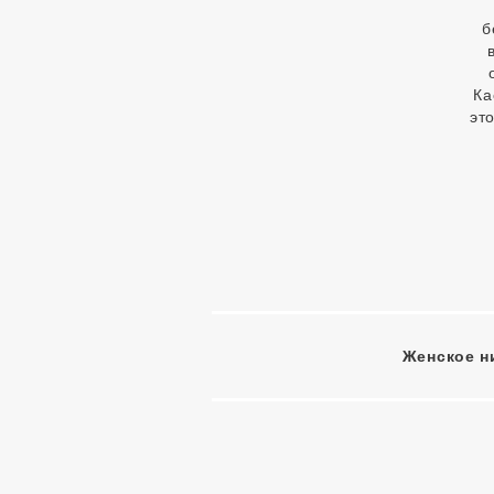
б
Ка
эт
Женское н