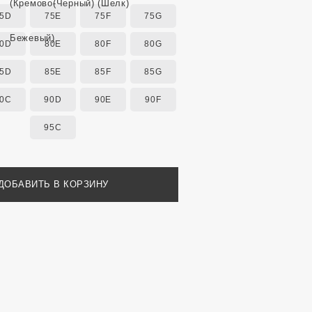
5D
75E
75F
75G
0D
80E
80F
80G
5D
85E
85F
85G
0C
90D
90E
90F
95C
ДОБАВИТЬ В КОРЗИНУ