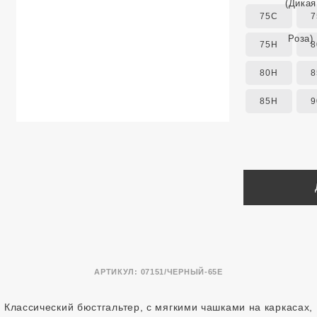
75C
7
75H
8
80H
8
85H
9
АРТИКУЛ:
07151/ЧЕРНЫЙ-65E
Классический бюстгальтер, с мягкими чашками на каркасах,