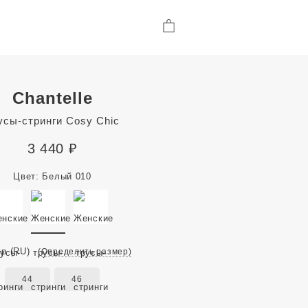
Chantelle
усы-стринги Cosy Chic
3 440
₽
Цвет:
Белый 010
ер
(RU)
(Определить размер)
44
46