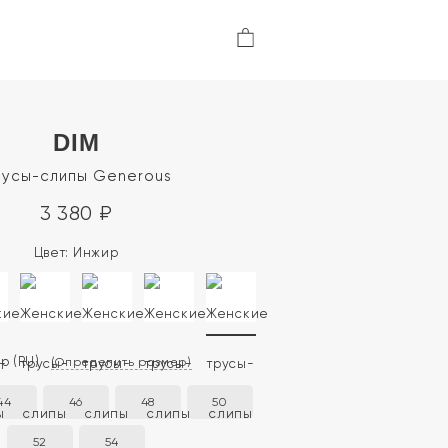
DIM
усы-слипы Generous
3 380
₽
Цвет:
Инжир
ер
(RU)
(Определить размер)
44
46
48
50
52
54