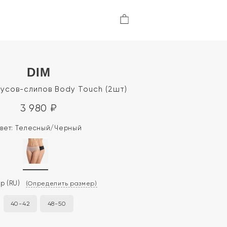
DIM
усов-слипов Body Touch (2шт)
3 980
₽
вет:
Телесный/Черный
ер
(RU)
(Определить размер)
40-42
48-50