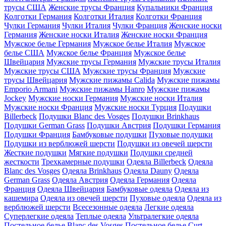
трусы США
Женские трусы Франция
Купальники Франция
Колготки Германия
Колготки Италия
Колготки Франция
Чулки Германия
Чулки Италия
Чулки Франция
Женские носки
Германия
Женские носки Италия
Женские носки Франция
Мужское белье Германия
Мужское белье Италия
Мужское
белье США
Мужское белье Франция
Мужское белье
Швейцария
Мужские трусы Германия
Мужские трусы Италия
Мужские трусы США
Мужские трусы Франция
Мужские
трусы Швейцария
Мужские пижамы Calida
Мужские пижамы
Emporio Armani
Мужские пижамы Hanro
Мужские пижамы
Jockey
Мужские носки Германия
Мужские носки Италия
Мужские носки Франция
Мужские носки Турция
Подушки
Billerbeck
Подушки Blanc des Vosges
Подушки Brinkhaus
Подушки German Grass
Подушки Австрия
Подушки Германия
Подушки Франция
Бамбуковые подушки
Пуховые подушки
Подушки из верблюжей шерсти
Подушки из овечей шерсти
Жесткие подушки
Мягкие подушки
Подушки средней
жесткости
Трехкамерные подушки
Одеяла Billerbeck
Одеяла
Blanc des Vosges
Одеяла Brinkhaus
Одеяла Dauny
Одеяла
German Grass
Одеяла Австрия
Одеяла Германия
Одеяла
Франция
Одеяла Швейцария
Бамбуковые одеяла
Одеяла из
кашемира
Одеяла из овечей шерсти
Пуховые одеяла
Одеяла из
верблюжей шерсти
Всесезонные одеяла
Легкие одеяла
Суперлегкие одеяла
Теплые одеяла
Ультралегкие одеяла
Постельное белье Blanc des Vosges
Постельное белье Curt