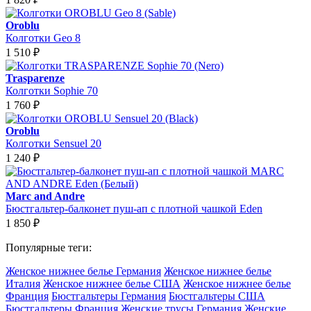
Oroblu
Колготки Geo 8
1 510
₽
Trasparenze
Колготки Sophie 70
1 760
₽
Oroblu
Колготки Sensuel 20
1 240
₽
Marc and Andre
Бюстгальтер-балконет пуш-ап с плотной чашкой Eden
1 850
₽
Популярные теги:
Женское нижнее белье Германия
Женское нижнее белье
Италия
Женское нижнее белье США
Женское нижнее белье
Франция
Бюстгальтеры Германия
Бюстгальтеры США
Бюстгальтеры Франция
Женские трусы Германия
Женские