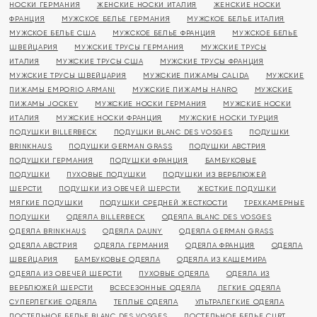
НОСКИ ГЕРМАНИЯ
ЖЕНСКИЕ НОСКИ ИТАЛИЯ
ЖЕНСКИЕ НОСКИ
ФРАНЦИЯ
МУЖСКОЕ БЕЛЬЕ ГЕРМАНИЯ
МУЖСКОЕ БЕЛЬЕ ИТАЛИЯ
МУЖСКОЕ БЕЛЬЕ США
МУЖСКОЕ БЕЛЬЕ ФРАНЦИЯ
МУЖСКОЕ БЕЛЬЕ
ШВЕЙЦАРИЯ
МУЖСКИЕ ТРУСЫ ГЕРМАНИЯ
МУЖСКИЕ ТРУСЫ
ИТАЛИЯ
МУЖСКИЕ ТРУСЫ США
МУЖСКИЕ ТРУСЫ ФРАНЦИЯ
МУЖСКИЕ ТРУСЫ ШВЕЙЦАРИЯ
МУЖСКИЕ ПИЖАМЫ CALIDA
МУЖСКИЕ
ПИЖАМЫ EMPORIO ARMANI
МУЖСКИЕ ПИЖАМЫ HANRO
МУЖСКИЕ
ПИЖАМЫ JOCKEY
МУЖСКИЕ НОСКИ ГЕРМАНИЯ
МУЖСКИЕ НОСКИ
ИТАЛИЯ
МУЖСКИЕ НОСКИ ФРАНЦИЯ
МУЖСКИЕ НОСКИ ТУРЦИЯ
ПОДУШКИ BILLERBECK
ПОДУШКИ BLANC DES VOSGES
ПОДУШКИ
BRINKHAUS
ПОДУШКИ GERMAN GRASS
ПОДУШКИ АВСТРИЯ
ПОДУШКИ ГЕРМАНИЯ
ПОДУШКИ ФРАНЦИЯ
БАМБУКОВЫЕ
ПОДУШКИ
ПУХОВЫЕ ПОДУШКИ
ПОДУШКИ ИЗ ВЕРБЛЮЖЕЙ
ШЕРСТИ
ПОДУШКИ ИЗ ОВЕЧЕЙ ШЕРСТИ
ЖЕСТКИЕ ПОДУШКИ
МЯГКИЕ ПОДУШКИ
ПОДУШКИ СРЕДНЕЙ ЖЕСТКОСТИ
ТРЕХКАМЕРНЫЕ
ПОДУШКИ
ОДЕЯЛА BILLERBECK
ОДЕЯЛА BLANC DES VOSGES
ОДЕЯЛА BRINKHAUS
ОДЕЯЛА DAUNY
ОДЕЯЛА GERMAN GRASS
ОДЕЯЛА АВСТРИЯ
ОДЕЯЛА ГЕРМАНИЯ
ОДЕЯЛА ФРАНЦИЯ
ОДЕЯЛА
ШВЕЙЦАРИЯ
БАМБУКОВЫЕ ОДЕЯЛА
ОДЕЯЛА ИЗ КАШЕМИРА
ОДЕЯЛА ИЗ ОВЕЧЕЙ ШЕРСТИ
ПУХОВЫЕ ОДЕЯЛА
ОДЕЯЛА ИЗ
ВЕРБЛЮЖЕЙ ШЕРСТИ
ВСЕСЕЗОННЫЕ ОДЕЯЛА
ЛЕГКИЕ ОДЕЯЛА
СУПЕРЛЕГКИЕ ОДЕЯЛА
ТЕПЛЫЕ ОДЕЯЛА
УЛЬТРАЛЕГКИЕ ОДЕЯЛА
ПОСТЕЛЬНОЕ БЕЛЬЕ BLANC DES VOSGES
ПОСТЕЛЬНОЕ БЕЛЬЕ CURT