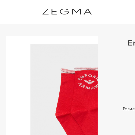
ZEGMA
E
Разм