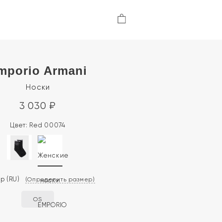
mporio Armani
Носки
3 030
₽
Цвет:
Red 00074
ер
(RU)
(Определить размер)
OS