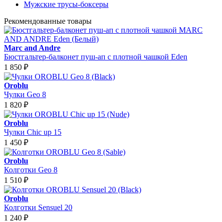
Мужские трусы-боксеры
Рекомендованные товары
Marc and Andre
Бюстгальтер-балконет пуш-ап с плотной чашкой Eden
1 850
₽
Oroblu
Чулки Geo 8
1 820
₽
Oroblu
Чулки Chic up 15
1 450
₽
Oroblu
Колготки Geo 8
1 510
₽
Oroblu
Колготки Sensuel 20
1 240
₽