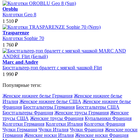
Oroblu
Колготки Geo 8
1 510
₽
Trasparenze
Колготки Sophie 70
1 760
₽
Marc and Andre
Бюстгальтер-топ бралетт с мягкой чашкой Flirt
1 990
₽
Популярные теги:
Женское нижнее белье Германия
Женское нижнее белье
Италия
Женское нижнее белье США
Женское нижнее белье
Франция
Бюстгальтеры Германия
Бюстгальтеры США
Бюстгальтеры Франция
Женские трусы Германия
Женские
трусы США
Женские трусы Франция
Купальники Франция
Колготки Германия
Колготки Италия
Колготки Франция
Чулки Германия
Чулки Италия
Чулки Франция
Женские носки
Германия
Женские носки Италия
Женские носки Франция