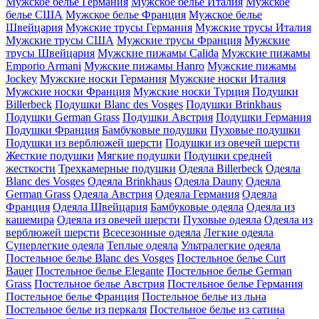
Мужское белье Германия
Мужское белье Италия
Мужское
белье США
Мужское белье Франция
Мужское белье
Швейцария
Мужские трусы Германия
Мужские трусы Италия
Мужские трусы США
Мужские трусы Франция
Мужские
трусы Швейцария
Мужские пижамы Calida
Мужские пижамы
Emporio Armani
Мужские пижамы Hanro
Мужские пижамы
Jockey
Мужские носки Германия
Мужские носки Италия
Мужские носки Франция
Мужские носки Турция
Подушки
Billerbeck
Подушки Blanc des Vosges
Подушки Brinkhaus
Подушки German Grass
Подушки Австрия
Подушки Германия
Подушки Франция
Бамбуковые подушки
Пуховые подушки
Подушки из верблюжей шерсти
Подушки из овечей шерсти
Жесткие подушки
Мягкие подушки
Подушки средней
жесткости
Трехкамерные подушки
Одеяла Billerbeck
Одеяла
Blanc des Vosges
Одеяла Brinkhaus
Одеяла Dauny
Одеяла
German Grass
Одеяла Австрия
Одеяла Германия
Одеяла
Франция
Одеяла Швейцария
Бамбуковые одеяла
Одеяла из
кашемира
Одеяла из овечей шерсти
Пуховые одеяла
Одеяла из
верблюжей шерсти
Всесезонные одеяла
Легкие одеяла
Суперлегкие одеяла
Теплые одеяла
Ультралегкие одеяла
Постельное белье Blanc des Vosges
Постельное белье Curt
Bauer
Постельное белье Elegante
Постельное белье German
Grass
Постельное белье Австрия
Постельное белье Германия
Постельное белье Франция
Постельное белье из льна
Постельное белье из перкаля
Постельное белье из сатина