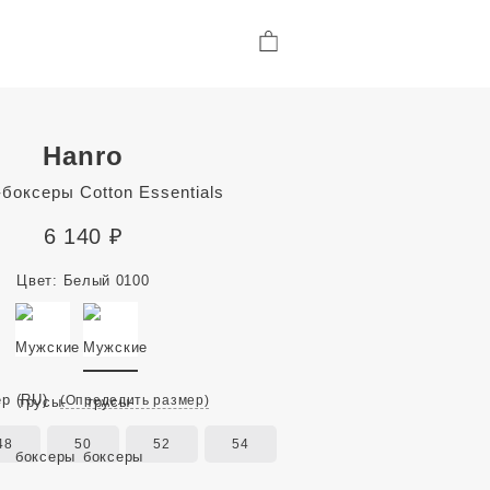
Hanro
боксеры Cotton Essentials
6 140
₽
Цвет:
Белый 0100
ер
(RU)
(Определить размер)
48
50
52
54