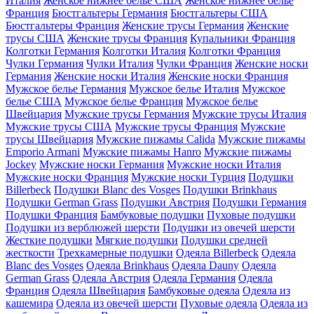
Италия
Женское нижнее белье США
Женское нижнее белье
Франция
Бюстгальтеры Германия
Бюстгальтеры США
Бюстгальтеры Франция
Женские трусы Германия
Женские
трусы США
Женские трусы Франция
Купальники Франция
Колготки Германия
Колготки Италия
Колготки Франция
Чулки Германия
Чулки Италия
Чулки Франция
Женские носки
Германия
Женские носки Италия
Женские носки Франция
Мужское белье Германия
Мужское белье Италия
Мужское
белье США
Мужское белье Франция
Мужское белье
Швейцария
Мужские трусы Германия
Мужские трусы Италия
Мужские трусы США
Мужские трусы Франция
Мужские
трусы Швейцария
Мужские пижамы Calida
Мужские пижамы
Emporio Armani
Мужские пижамы Hanro
Мужские пижамы
Jockey
Мужские носки Германия
Мужские носки Италия
Мужские носки Франция
Мужские носки Турция
Подушки
Billerbeck
Подушки Blanc des Vosges
Подушки Brinkhaus
Подушки German Grass
Подушки Австрия
Подушки Германия
Подушки Франция
Бамбуковые подушки
Пуховые подушки
Подушки из верблюжей шерсти
Подушки из овечей шерсти
Жесткие подушки
Мягкие подушки
Подушки средней
жесткости
Трехкамерные подушки
Одеяла Billerbeck
Одеяла
Blanc des Vosges
Одеяла Brinkhaus
Одеяла Dauny
Одеяла
German Grass
Одеяла Австрия
Одеяла Германия
Одеяла
Франция
Одеяла Швейцария
Бамбуковые одеяла
Одеяла из
кашемира
Одеяла из овечей шерсти
Пуховые одеяла
Одеяла из