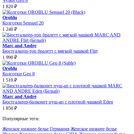
Чулки Geo 8
1 820
₽
Oroblu
Колготки Sensuel 20
1 240
₽
Marc and Andre
Бюстгальтер-топ бралетт с мягкой чашкой Flirt
1 990
₽
Oroblu
Колготки Geo 8
1 510
₽
Marc and Andre
Бюстгальтер-балконет пуш-ап с плотной чашкой Eden
1 850
₽
Популярные теги:
Женское нижнее белье Германия
Женское нижнее белье