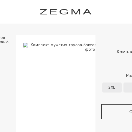
ZEGMA
Компле
Ра
2XL