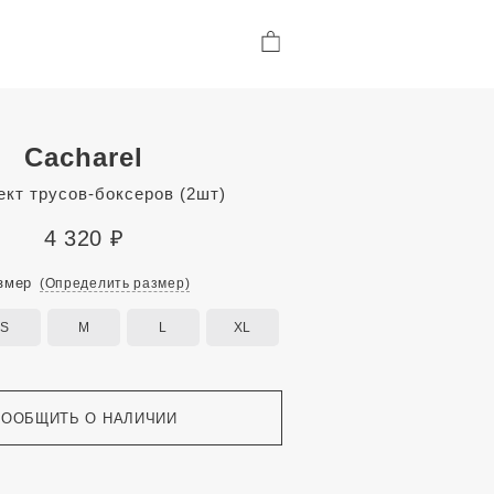
Cacharel
кт трусов-боксеров (2шт)
4 320
₽
змер
(Определить размер)
S
M
L
XL
СООБЩИТЬ О НАЛИЧИИ