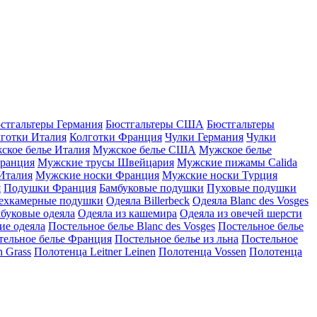
стгальтеры Германия
Бюстгальтеры США
Бюстгальтеры
готки Италия
Колготки Франция
Чулки Германия
Чулки
ское белье Италия
Мужское белье США
Мужское белье
ранция
Мужские трусы Швейцария
Мужские пижамы Calida
Италия
Мужские носки Франция
Мужские носки Турция
я
Подушки Франция
Бамбуковые подушки
Пуховые подушки
ехкамерные подушки
Одеяла Billerbeck
Одеяла Blanc des Vosges
буковые одеяла
Одеяла из кашемира
Одеяла из овечей шерсти
ие одеяла
Постельное белье Blanc des Vosges
Постельное белье
тельное белье Франция
Постельное белье из льна
Постельное
 Grass
Полотенца Leitner Leinen
Полотенца Vossen
Полотенца