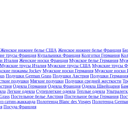
Женское нижнее белье США
Женское нижнее белье Франция
Бю
ие трусы Франция
Купальники Франция
Колготки Германия
Кол
и Италия
Женские носки Франция
Мужское белье Германия
Муж
Мужские трусы Италия
Мужские трусы США
Мужские трусы Ф
ские пижамы Jockey
Мужские носки Германия
Мужские носки 
aus
Подушки German Grass
Подушки Австрия
Подушки Германи
сткие подушки
Мягкие подушки
Подушки средней жесткости
Тр
встрия
Одеяла Германия
Одеяла Франция
Одеяла Швейцария
Бам
яла
Легкие одеяла
Суперлегкие одеяла
Теплые одеяла
Ультралегк
Grass
Постельное белье Австрия
Постельное белье Германия
Пос
из сатин-жаккарда
Полотенца Blanc des Vosges
Полотенца German
ия
Посуда Франция