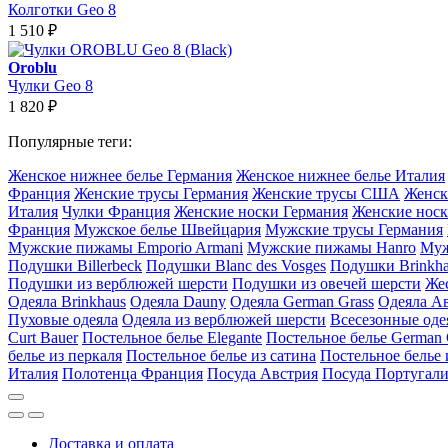
Колготки Geo 8
1 510
₽
Oroblu
Чулки Geo 8
1 820
₽
Популярные теги:
Женское нижнее белье Германия
Женское нижнее белье Италия
Франция
Женские трусы Германия
Женские трусы США
Женск
Италия
Чулки Франция
Женские носки Германия
Женские носк
Франция
Мужское белье Швейцария
Мужские трусы Германия
Мужские пижамы Emporio Armani
Мужские пижамы Hanro
Муж
Подушки Billerbeck
Подушки Blanc des Vosges
Подушки Brinkh
Подушки из верблюжей шерсти
Подушки из овечей шерсти
Же
Одеяла Brinkhaus
Одеяла Dauny
Одеяла German Grass
Одеяла А
Пуховые одеяла
Одеяла из верблюжей шерсти
Всесезонные оде
Curt Bauer
Постельное белье Elegante
Постельное белье German 
белье из перкаля
Постельное белье из сатина
Постельное белье 
Италия
Полотенца Франция
Посуда Австрия
Посуда Португал
Доставка и оплата