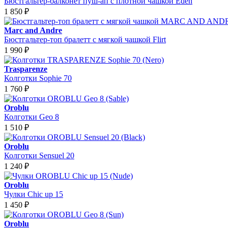
Бюстгальтер-балконет пуш-ап с плотной чашкой Eden
1 850
₽
Marc and Andre
Бюстгальтер-топ бралетт с мягкой чашкой Flirt
1 990
₽
Trasparenze
Колготки Sophie 70
1 760
₽
Oroblu
Колготки Geo 8
1 510
₽
Oroblu
Колготки Sensuel 20
1 240
₽
Oroblu
Чулки Chic up 15
1 450
₽
Oroblu