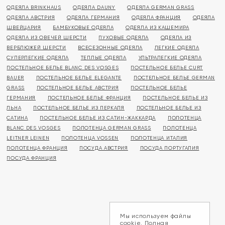
ОДЕЯЛА BRINKHAUS
ОДЕЯЛА DAUNY
ОДЕЯЛА GERMAN GRASS
ОДЕЯЛА АВСТРИЯ
ОДЕЯЛА ГЕРМАНИЯ
ОДЕЯЛА ФРАНЦИЯ
ОДЕЯЛА
ШВЕЙЦАРИЯ
БАМБУКОВЫЕ ОДЕЯЛА
ОДЕЯЛА ИЗ КАШЕМИРА
ОДЕЯЛА ИЗ ОВЕЧЕЙ ШЕРСТИ
ПУХОВЫЕ ОДЕЯЛА
ОДЕЯЛА ИЗ
ВЕРБЛЮЖЕЙ ШЕРСТИ
ВСЕСЕЗОННЫЕ ОДЕЯЛА
ЛЕГКИЕ ОДЕЯЛА
СУПЕРЛЕГКИЕ ОДЕЯЛА
ТЕПЛЫЕ ОДЕЯЛА
УЛЬТРАЛЕГКИЕ ОДЕЯЛА
ПОСТЕЛЬНОЕ БЕЛЬЕ BLANC DES VOSGES
ПОСТЕЛЬНОЕ БЕЛЬЕ CURT
BAUER
ПОСТЕЛЬНОЕ БЕЛЬЕ ELEGANTE
ПОСТЕЛЬНОЕ БЕЛЬЕ GERMAN
GRASS
ПОСТЕЛЬНОЕ БЕЛЬЕ АВСТРИЯ
ПОСТЕЛЬНОЕ БЕЛЬЕ
ГЕРМАНИЯ
ПОСТЕЛЬНОЕ БЕЛЬЕ ФРАНЦИЯ
ПОСТЕЛЬНОЕ БЕЛЬЕ ИЗ
ЛЬНА
ПОСТЕЛЬНОЕ БЕЛЬЕ ИЗ ПЕРКАЛЯ
ПОСТЕЛЬНОЕ БЕЛЬЕ ИЗ
САТИНА
ПОСТЕЛЬНОЕ БЕЛЬЕ ИЗ САТИН-ЖАККАРДА
ПОЛОТЕНЦА
BLANC DES VOSGES
ПОЛОТЕНЦА GERMAN GRASS
ПОЛОТЕНЦА
LEITNER LEINEN
ПОЛОТЕНЦА VOSSEN
ПОЛОТЕНЦА ИТАЛИЯ
ПОЛОТЕНЦА ФРАНЦИЯ
ПОСУДА АВСТРИЯ
ПОСУДА ПОРТУГАЛИЯ
ПОСУДА ФРАНЦИЯ
Мы используем файлы
cookie. Полная