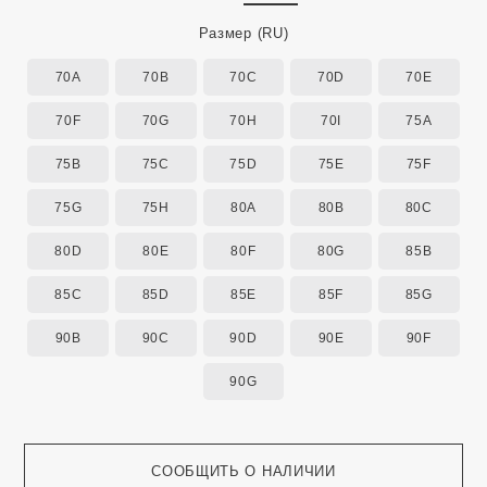
Размер
(RU)
70A
70B
70C
70D
70E
70F
70G
70H
70I
75A
75B
75C
75D
75E
75F
75G
75H
80A
80B
80C
80D
80E
80F
80G
85B
85C
85D
85E
85F
85G
90B
90C
90D
90E
90F
90G
СООБЩИТЬ О НАЛИЧИИ