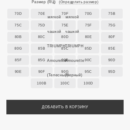
Размер
(RU)
(Определить размер)
70D
70E
70F
70G
75B
75C
75D
75E
75F
75G
80B
80C
80D
80E
80F
80G
85B
85C
85D
85E
85F
85G
90B
90C
90D
90E
90F
90G
95C
95D
100B
100C
100D
ДОБАВИТЬ В КОРЗИНУ