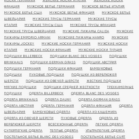
НОСКИ ГЕРМАНИЯ
ЖЕНСКИЕ НОСКИ ИТАЛИЯ
ЖЕНСКИЕ НОСКИ
ФРАНЦИЯ
МУЖСКОЕ БЕЛЬЕ ГЕРМАНИЯ
МУЖСКОЕ БЕЛЬЕ ИТАЛИЯ
МУЖСКОЕ БЕЛЬЕ США
МУЖСКОЕ БЕЛЬЕ ФРАНЦИЯ
МУЖСКОЕ БЕЛЬЕ
ШВЕЙЦАРИЯ
МУЖСКИЕ ТРУСЫ ГЕРМАНИЯ
МУЖСКИЕ ТРУСЫ
ИТАЛИЯ
МУЖСКИЕ ТРУСЫ США
МУЖСКИЕ ТРУСЫ ФРАНЦИЯ
МУЖСКИЕ ТРУСЫ ШВЕЙЦАРИЯ
МУЖСКИЕ ПИЖАМЫ CALIDA
МУЖСКИЕ
ПИЖАМЫ EMPORIO ARMANI
МУЖСКИЕ ПИЖАМЫ HANRO
МУЖСКИЕ
ПИЖАМЫ JOCKEY
МУЖСКИЕ НОСКИ ГЕРМАНИЯ
МУЖСКИЕ НОСКИ
ИТАЛИЯ
МУЖСКИЕ НОСКИ ФРАНЦИЯ
МУЖСКИЕ НОСКИ ТУРЦИЯ
ПОДУШКИ BILLERBECK
ПОДУШКИ BLANC DES VOSGES
ПОДУШКИ
BRINKHAUS
ПОДУШКИ GERMAN GRASS
ПОДУШКИ АВСТРИЯ
ПОДУШКИ ГЕРМАНИЯ
ПОДУШКИ ФРАНЦИЯ
БАМБУКОВЫЕ
ПОДУШКИ
ПУХОВЫЕ ПОДУШКИ
ПОДУШКИ ИЗ ВЕРБЛЮЖЕЙ
ШЕРСТИ
ПОДУШКИ ИЗ ОВЕЧЕЙ ШЕРСТИ
ЖЕСТКИЕ ПОДУШКИ
МЯГКИЕ ПОДУШКИ
ПОДУШКИ СРЕДНЕЙ ЖЕСТКОСТИ
ТРЕХКАМЕРНЫЕ
ПОДУШКИ
ОДЕЯЛА BILLERBECK
ОДЕЯЛА BLANC DES VOSGES
ОДЕЯЛА BRINKHAUS
ОДЕЯЛА DAUNY
ОДЕЯЛА GERMAN GRASS
ОДЕЯЛА АВСТРИЯ
ОДЕЯЛА ГЕРМАНИЯ
ОДЕЯЛА ФРАНЦИЯ
ОДЕЯЛА
ШВЕЙЦАРИЯ
БАМБУКОВЫЕ ОДЕЯЛА
ОДЕЯЛА ИЗ КАШЕМИРА
ОДЕЯЛА ИЗ ОВЕЧЕЙ ШЕРСТИ
ПУХОВЫЕ ОДЕЯЛА
ОДЕЯЛА ИЗ
ВЕРБЛЮЖЕЙ ШЕРСТИ
ВСЕСЕЗОННЫЕ ОДЕЯЛА
ЛЕГКИЕ ОДЕЯЛА
СУПЕРЛЕГКИЕ ОДЕЯЛА
ТЕПЛЫЕ ОДЕЯЛА
УЛЬТРАЛЕГКИЕ ОДЕЯЛА
ПОСТЕЛЬНОЕ БЕЛЬЕ BLANC DES VOSGES
ПОСТЕЛЬНОЕ БЕЛЬЕ CURT