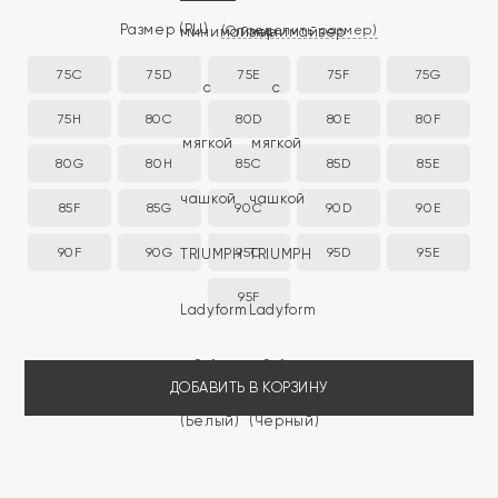
Размер
(RU)
(Определить размер)
75C
75D
75E
75F
75G
75H
80C
80D
80E
80F
80G
80H
85C
85D
85E
85F
85G
90C
90D
90E
90F
90G
95C
95D
95E
95F
ДОБАВИТЬ В КОРЗИНУ