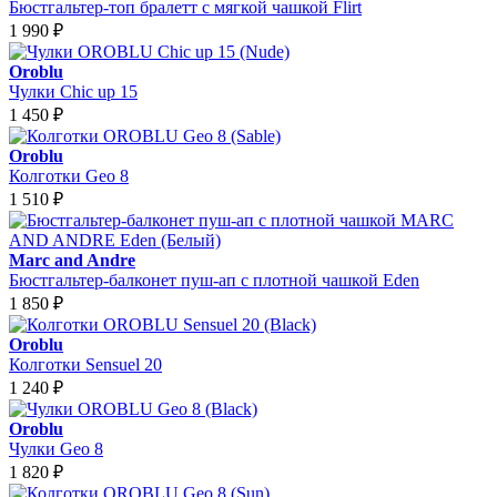
Бюстгальтер-топ бралетт с мягкой чашкой Flirt
1 990
₽
Oroblu
Чулки Chic up 15
1 450
₽
Oroblu
Колготки Geo 8
1 510
₽
Marc and Andre
Бюстгальтер-балконет пуш-ап с плотной чашкой Eden
1 850
₽
Oroblu
Колготки Sensuel 20
1 240
₽
Oroblu
Чулки Geo 8
1 820
₽