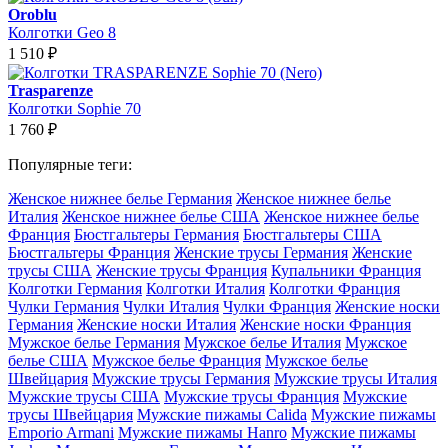
Oroblu
Колготки Geo 8
1 510
₽
Trasparenze
Колготки Sophie 70
1 760
₽
Популярные теги:
Женское нижнее белье Германия
Женское нижнее белье
Италия
Женское нижнее белье США
Женское нижнее белье
Франция
Бюстгальтеры Германия
Бюстгальтеры США
Бюстгальтеры Франция
Женские трусы Германия
Женские
трусы США
Женские трусы Франция
Купальники Франция
Колготки Германия
Колготки Италия
Колготки Франция
Чулки Германия
Чулки Италия
Чулки Франция
Женские носки
Германия
Женские носки Италия
Женские носки Франция
Мужское белье Германия
Мужское белье Италия
Мужское
белье США
Мужское белье Франция
Мужское белье
Швейцария
Мужские трусы Германия
Мужские трусы Италия
Мужские трусы США
Мужские трусы Франция
Мужские
трусы Швейцария
Мужские пижамы Calida
Мужские пижамы
Emporio Armani
Мужские пижамы Hanro
Мужские пижамы