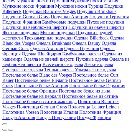
Jockey
Мужские носки Германия
Мужские носки Италия
Мужские носки Франция
Мужские носки Турция
Подушки
Billerbeck
Подушки Blanc des Vosges
Подушки Brinkhaus
Подушки German Grass
Подушки Австрия
Подушки Германия
Подушки Франция
Бамбуковые подушки
Пуховые подушки
Подушки из верблюжей шерсти
Подушки из овечей шерсти
Жесткие подушки
Мягкие подушки
Подушки средней
жесткости
Трехкамерные подушки
Одеяла Billerbeck
Одеяла
Blanc des Vosges
Одеяла Brinkhaus
Одеяла Dauny
Одеяла
German Grass
Одеяла Австрия
Одеяла Германия
Одеяла
Франция
Одеяла Швейцария
Бамбуковые одеяла
Одеяла из
кашемира
Одеяла из овечей шерсти
Пуховые одеяла
Одеяла из
верблюжей шерсти
Всесезонные одеяла
Легкие одеяла
Суперлегкие одеяла
Теплые одеяла
Ультралегкие одеяла
Постельное белье Blanc des Vosges
Постельное белье Curt
Bauer
Постельное белье Elegante
Постельное белье German
Grass
Постельное белье Австрия
Постельное белье Германия
Постельное белье Франция
Постельное белье из льна
Постельное белье из перкаля
Постельное белье из сатина
Постельное белье из сатин-жаккарда
Полотенца Blanc des
Vosges
Полотенца German Grass
Полотенца Leitner Leinen
Полотенца Vossen
Полотенца Италия
Полотенца Франция
Посуда Австрия
Посуда Португалия
Посуда Франция