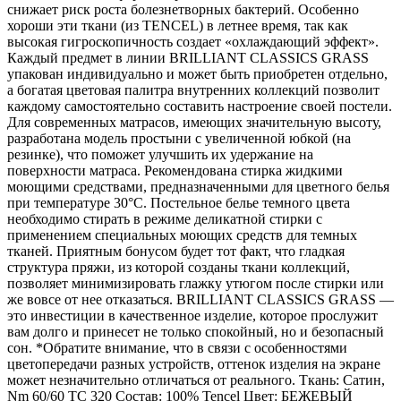
снижает риск роста болезнетворных бактерий. Особенно
хороши эти ткани (из TENCEL) в летнее время, так как
высокая гигроскопичность создает «охлаждающий эффект».
Каждый предмет в линии BRILLIANT CLASSICS GRASS
упакован индивидуально и может быть приобретен отдельно,
а богатая цветовая палитра внутренних коллекций позволит
каждому самостоятельно составить настроение своей постели.
Для современных матрасов, имеющих значительную высоту,
разработана модель простыни с увеличенной юбкой (на
резинке), что поможет улучшить их удержание на
поверхности матраса. Рекомендована стирка жидкими
моющими средствами, предназначенными для цветного белья
при температуре 30°С. Постельное белье темного цвета
необходимо стирать в режиме деликатной стирки с
применением специальных моющих средств для темных
тканей. Приятным бонусом будет тот факт, что гладкая
структура пряжи, из которой созданы ткани коллекций,
позволяет минимизировать глажку утюгом после стирки или
же вовсе от нее отказаться. BRILLIANT CLASSICS GRASS —
это инвестиции в качественное изделие, которое прослужит
вам долго и принесет не только спокойный, но и безопасный
сон. *Обратите внимание, что в связи с особенностями
цветопередачи разных устройств, оттенок изделия на экране
может незначительно отличаться от реального. Ткань: Сатин,
Nm 60/60 ТС 320 Состав: 100% Tencel Цвет: БЕЖЕВЫЙ