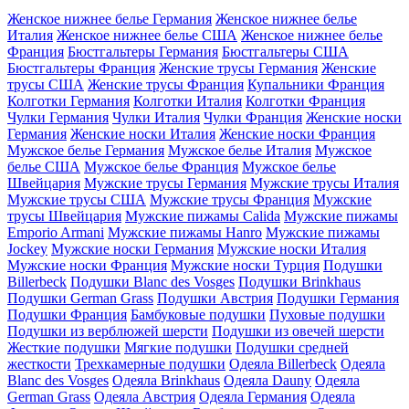
Женское нижнее белье Германия
Женское нижнее белье
Италия
Женское нижнее белье США
Женское нижнее белье
Франция
Бюстгальтеры Германия
Бюстгальтеры США
Бюстгальтеры Франция
Женские трусы Германия
Женские
трусы США
Женские трусы Франция
Купальники Франция
Колготки Германия
Колготки Италия
Колготки Франция
Чулки Германия
Чулки Италия
Чулки Франция
Женские носки
Германия
Женские носки Италия
Женские носки Франция
Мужское белье Германия
Мужское белье Италия
Мужское
белье США
Мужское белье Франция
Мужское белье
Швейцария
Мужские трусы Германия
Мужские трусы Италия
Мужские трусы США
Мужские трусы Франция
Мужские
трусы Швейцария
Мужские пижамы Calida
Мужские пижамы
Emporio Armani
Мужские пижамы Hanro
Мужские пижамы
Jockey
Мужские носки Германия
Мужские носки Италия
Мужские носки Франция
Мужские носки Турция
Подушки
Billerbeck
Подушки Blanc des Vosges
Подушки Brinkhaus
Подушки German Grass
Подушки Австрия
Подушки Германия
Подушки Франция
Бамбуковые подушки
Пуховые подушки
Подушки из верблюжей шерсти
Подушки из овечей шерсти
Жесткие подушки
Мягкие подушки
Подушки средней
жесткости
Трехкамерные подушки
Одеяла Billerbeck
Одеяла
Blanc des Vosges
Одеяла Brinkhaus
Одеяла Dauny
Одеяла
German Grass
Одеяла Австрия
Одеяла Германия
Одеяла