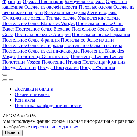
Франция
Одеяла Швейцария
Бамбуковые одеяла
Одеяла из
кашемира
Одеяла из овечей шерсти
Пуховые одеяла
Одеяла из
верблюжей шерсти
Всесезонные одеяла
Легкие одеяла
Суперлегкие одеяла
Теплые одеяла
Ультралегкие одеяла
Постельное белье Blanc des Vosges
Постельное белье Curt
Bauer
Постельное белье Elegante
Постельное белье German
Grass
Постельное белье Австрия
Постельное белье Германия
Постельное белье Франция
Постельное белье из льна
Постельное белье из перкаля
Постельное белье из сатина
Постельное белье из сатин-жаккарда
Полотенца Blanc des
Vosges
Полотенца German Grass
Полотенца Leitner Leinen
Полотенца Vossen
Полотенца Италия
Полотенца Франция
Посуда Австрия
Посуда Португалия
Посуда Франция
Доставка и оплата
Обмен и возврат
Контакты
Политика конфиденциальности
ZEGMA © 2026
Мы используем файлы cookie. Полная информация о правилах
по обработке
персональных данных
Принять