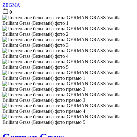
ZEGMA
0