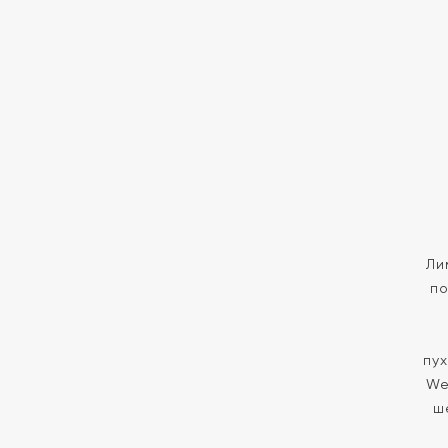
Ли
по
пу
We
ш