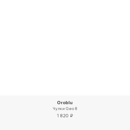
Oroblu
Чулки Geo 8
1 820
₽