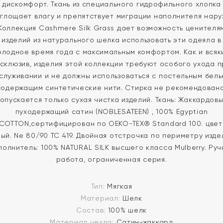
дискомфорт. Ткань из специального гидрофильного хлопка
глощает влагу и препятствует миграции наполнителя нару
Коллекция Cashmere Silk Grass дает возможность ценителя
изделий из натурального шелка использовать эти одеяла в
олодное время года с максимальным комфортом. Как и всяк
ксклюзив, изделия этой коллекции требуют особого ухода п
служивании и не должны использоваться с постельным бель
содержащим синтетические нити. Стирка не рекомендована
опускается только сухая чистка изделий. Ткань: Жаккардов
пуходержащий сатин (NOBLESATEEN) , 100% Egyptian
COTТON,сертифицирован по OEKO-TEX® Standard 100. цвет
ый. Ne 80/90 TC 419. Двойная отстрочка по периметру изде
полнитель: 100% NATURAL SILK высшего класса Mulberry. Руч
работа, ограниченная серия.
Тип:
Мягкая
Материал:
Шелк
Состав:
100% шелк
Материал чехла:
Сатин-жаккард