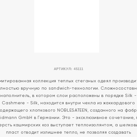
АРТИКУЛ:
45111
митированная коллекция теплых стеганых одеял производи
лностью вручную по sandwich-технологии. Сложносостав
наполнитель, в котором слои расположены в порядке Silk -
Cashmere - Silk, находится внутри чехла из жаккардового
ходержащего хлопкового NOBLESATEEN, созданного на фабр
idmann GmbH в Германии. Это - эксклюзивное сочетание, 
ерсть кашмирских коз выступает теплоизолянтом, а шелков
пласт отводит излишнее тепло, не позволяя создавать