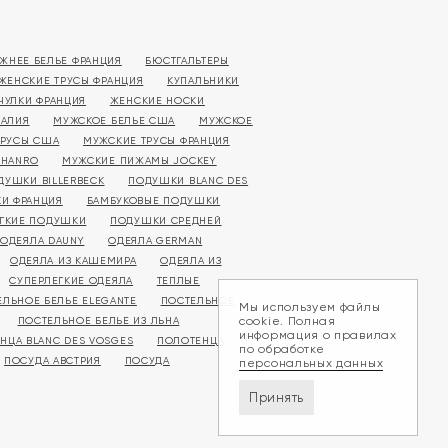
ЖНЕЕ БЕЛЬЕ ФРАНЦИЯ
БЮСТГАЛЬТЕРЫ
ЖЕНСКИЕ ТРУСЫ ФРАНЦИЯ
КУПАЛЬНИКИ
ЧУЛКИ ФРАНЦИЯ
ЖЕНСКИЕ НОСКИ
ТАЛИЯ
МУЖСКОЕ БЕЛЬЕ США
МУЖСКОЕ
ТРУСЫ США
МУЖСКИЕ ТРУСЫ ФРАНЦИЯ
 HANRO
МУЖСКИЕ ПИЖАМЫ JOCKEY
ДУШКИ BILLERBECK
ПОДУШКИ BLANC DES
И ФРАНЦИЯ
БАМБУКОВЫЕ ПОДУШКИ
ГКИЕ ПОДУШКИ
ПОДУШКИ СРЕДНЕЙ
ОДЕЯЛА DAUNY
ОДЕЯЛА GERMAN
ОДЕЯЛА ИЗ КАШЕМИРА
ОДЕЯЛА ИЗ
СУПЕРЛЕГКИЕ ОДЕЯЛА
ТЕПЛЫЕ
ЕЛЬНОЕ БЕЛЬЕ ELEGANTE
ПОСТЕЛЬНОЕ
Мы используем файлы
cookie. Полная
ПОСТЕЛЬНОЕ БЕЛЬЕ ИЗ ЛЬНА
информация о правилах
НЦА BLANC DES VOSGES
ПОЛОТЕНЦА
по обработке
ПОСУДА АВСТРИЯ
ПОСУДА
персональных данных
Принять