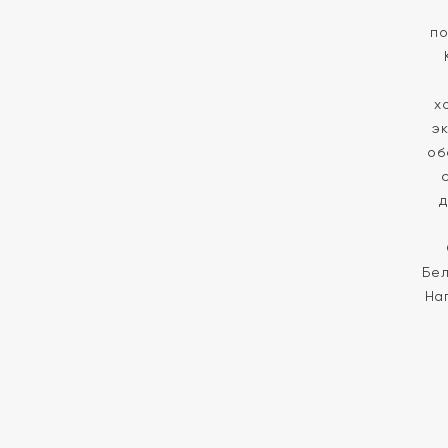
по
х
э
об
д
Бел
На