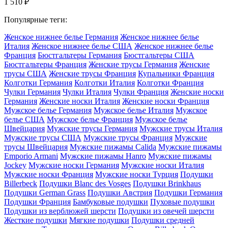
1 510
₽
Популярные теги:
Женское нижнее белье Германия
Женское нижнее белье
Италия
Женское нижнее белье США
Женское нижнее белье
Франция
Бюстгальтеры Германия
Бюстгальтеры США
Бюстгальтеры Франция
Женские трусы Германия
Женские
трусы США
Женские трусы Франция
Купальники Франция
Колготки Германия
Колготки Италия
Колготки Франция
Чулки Германия
Чулки Италия
Чулки Франция
Женские носки
Германия
Женские носки Италия
Женские носки Франция
Мужское белье Германия
Мужское белье Италия
Мужское
белье США
Мужское белье Франция
Мужское белье
Швейцария
Мужские трусы Германия
Мужские трусы Италия
Мужские трусы США
Мужские трусы Франция
Мужские
трусы Швейцария
Мужские пижамы Calida
Мужские пижамы
Emporio Armani
Мужские пижамы Hanro
Мужские пижамы
Jockey
Мужские носки Германия
Мужские носки Италия
Мужские носки Франция
Мужские носки Турция
Подушки
Billerbeck
Подушки Blanc des Vosges
Подушки Brinkhaus
Подушки German Grass
Подушки Австрия
Подушки Германия
Подушки Франция
Бамбуковые подушки
Пуховые подушки
Подушки из верблюжей шерсти
Подушки из овечей шерсти
Жесткие подушки
Мягкие подушки
Подушки средней