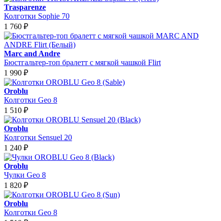
Trasparenze
Колготки Sophie 70
1 760
₽
Marc and Andre
Бюстгальтер-топ бралетт с мягкой чашкой Flirt
1 990
₽
Oroblu
Колготки Geo 8
1 510
₽
Oroblu
Колготки Sensuel 20
1 240
₽
Oroblu
Чулки Geo 8
1 820
₽
Oroblu
Колготки Geo 8