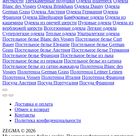
жесткости
Трехкамерные подушки
Одеяла Billerbeck
Одеяла
Blanc des Vosges
Одеяла Brinkhaus
Одеяла Dauny
Одеяла
German Grass
Одеяла Австрия
Одеяла Германия
Одеяла
Франция
Одеяла Швейцария
Бамбуковые одеяла
Одеяла из
кашемира
Одеяла из овечей шерсти
Пуховые одеяла
Одеяла из
верблюжей шерсти
Всесезонные одеяла
Легкие одеяла
Суперлегкие одеяла
Теплые одеяла
Ультралегкие одеяла
Постельное белье Blanc des Vosges
Постельное белье Curt
Bauer
Постельное белье Elegante
Постельное белье German
Grass
Постельное белье Австрия
Постельное белье Германия
Постельное белье Франция
Постельное белье из льна
Постельное белье из перкаля
Постельное белье из сатина
Постельное белье из сатин-жаккарда
Полотенца Blanc des
Vosges
Полотенца German Grass
Полотенца Leitner Leinen
Полотенца Vossen
Полотенца Италия
Полотенца Франция
Посуда Австрия
Посуда Португалия
Посуда Франция
Доставка и оплата
Обмен и возврат
Контакты
Политика конфиденциальности
ZEGMA © 2026