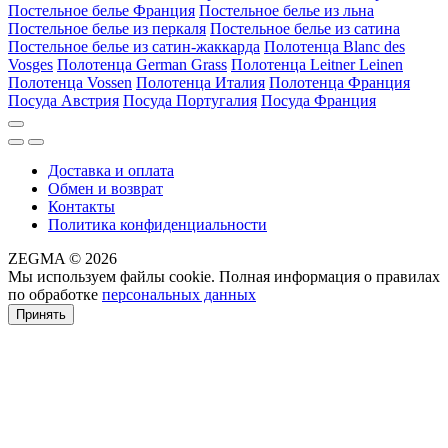
Постельное белье Франция
Постельное белье из льна
Постельное белье из перкаля
Постельное белье из сатина
Постельное белье из сатин-жаккарда
Полотенца Blanc des
Vosges
Полотенца German Grass
Полотенца Leitner Leinen
Полотенца Vossen
Полотенца Италия
Полотенца Франция
Посуда Австрия
Посуда Португалия
Посуда Франция
Доставка и оплата
Обмен и возврат
Контакты
Политика конфиденциальности
ZEGMA © 2026
Мы используем файлы cookie. Полная информация о правилах
по обработке
персональных данных
Принять