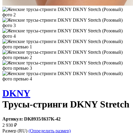
DKNY
Трусы-стринги DKNY Stretch
Артикул:
DK8935/I637K-42
2 930
₽
Размер
(RU)
(Определить размер)