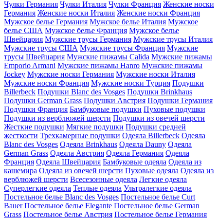
Чулки Германия
Чулки Италия
Чулки Франция
Женские носки
Германия
Женские носки Италия
Женские носки Франция
Мужское белье Германия
Мужское белье Италия
Мужское
белье США
Мужское белье Франция
Мужское белье
Швейцария
Мужские трусы Германия
Мужские трусы Италия
Мужские трусы США
Мужские трусы Франция
Мужские
трусы Швейцария
Мужские пижамы Calida
Мужские пижамы
Emporio Armani
Мужские пижамы Hanro
Мужские пижамы
Jockey
Мужские носки Германия
Мужские носки Италия
Мужские носки Франция
Мужские носки Турция
Подушки
Billerbeck
Подушки Blanc des Vosges
Подушки Brinkhaus
Подушки German Grass
Подушки Австрия
Подушки Германия
Подушки Франция
Бамбуковые подушки
Пуховые подушки
Подушки из верблюжей шерсти
Подушки из овечей шерсти
Жесткие подушки
Мягкие подушки
Подушки средней
жесткости
Трехкамерные подушки
Одеяла Billerbeck
Одеяла
Blanc des Vosges
Одеяла Brinkhaus
Одеяла Dauny
Одеяла
German Grass
Одеяла Австрия
Одеяла Германия
Одеяла
Франция
Одеяла Швейцария
Бамбуковые одеяла
Одеяла из
кашемира
Одеяла из овечей шерсти
Пуховые одеяла
Одеяла из
верблюжей шерсти
Всесезонные одеяла
Легкие одеяла
Суперлегкие одеяла
Теплые одеяла
Ультралегкие одеяла
Постельное белье Blanc des Vosges
Постельное белье Curt
Bauer
Постельное белье Elegante
Постельное белье German
Grass
Постельное белье Австрия
Постельное белье Германия