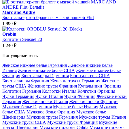
Marc and Andre
Бюстгальтер-топ бралетт с мягкой чашкой Flirt
1 990
₽
Oroblu
Колготки Sensuel 20
1 240
₽
Популярные теги:
Женское нижнее белье Германия
Женское нижнее белье
Италия
Женское нижнее белье США
Женское нижнее белье
Франция
Бюстгальтеры Германия
Бюстгальтеры США
Бюстгальтеры Франция
Женские трусы Германия
Женские
трусы США
Женские трусы Франция
Купальники Франция
Колготки Германия
Колготки Италия
Колготки Франция
Чулки Германия
Чулки Италия
Чулки Франция
Женские носки
Германия
Женские носки Италия
Женские носки Франция
Мужское белье Германия
Мужское белье Италия
Мужское
белье США
Мужское белье Франция
Мужское белье
Швейцария
Мужские трусы Германия
Мужские трусы Италия
Мужские трусы США
Мужские трусы Франция
Мужские
трусы Швейцария
Мужские пижамы Calida
Мужские пижамы