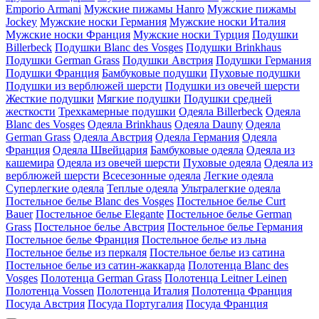
Emporio Armani
Мужские пижамы Hanro
Мужские пижамы
Jockey
Мужские носки Германия
Мужские носки Италия
Мужские носки Франция
Мужские носки Турция
Подушки
Billerbeck
Подушки Blanc des Vosges
Подушки Brinkhaus
Подушки German Grass
Подушки Австрия
Подушки Германия
Подушки Франция
Бамбуковые подушки
Пуховые подушки
Подушки из верблюжей шерсти
Подушки из овечей шерсти
Жесткие подушки
Мягкие подушки
Подушки средней
жесткости
Трехкамерные подушки
Одеяла Billerbeck
Одеяла
Blanc des Vosges
Одеяла Brinkhaus
Одеяла Dauny
Одеяла
German Grass
Одеяла Австрия
Одеяла Германия
Одеяла
Франция
Одеяла Швейцария
Бамбуковые одеяла
Одеяла из
кашемира
Одеяла из овечей шерсти
Пуховые одеяла
Одеяла из
верблюжей шерсти
Всесезонные одеяла
Легкие одеяла
Суперлегкие одеяла
Теплые одеяла
Ультралегкие одеяла
Постельное белье Blanc des Vosges
Постельное белье Curt
Bauer
Постельное белье Elegante
Постельное белье German
Grass
Постельное белье Австрия
Постельное белье Германия
Постельное белье Франция
Постельное белье из льна
Постельное белье из перкаля
Постельное белье из сатина
Постельное белье из сатин-жаккарда
Полотенца Blanc des
Vosges
Полотенца German Grass
Полотенца Leitner Leinen
Полотенца Vossen
Полотенца Италия
Полотенца Франция
Посуда Австрия
Посуда Португалия
Посуда Франция