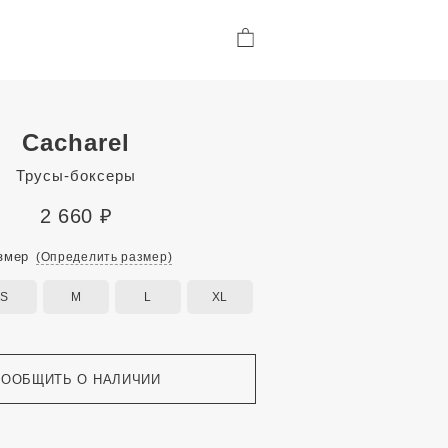
Cacharel
Трусы-боксеры
2 660
₽
змер
(Определить размер)
S
M
L
XL
СООБЩИТЬ О НАЛИЧИИ