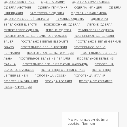
ОДЕЯЛА BRINKHAUS
ОДЕЯЛА DAUNY
ОДЕЯЛА GERMAN GRASS
ОДЕЯЛА АВСТРИЯ
ОДЕЯЛА ГЕРМАНИЯ
ОДЕЯЛА ФРАНЦИЯ
ОДЕЯЛА
ШВЕЙЦАРИЯ
БАМБУКОВЫЕ ОДЕЯЛА
ОДЕЯЛА ИЗ КАШЕМИРА
ОДЕЯЛА ИЗ ОВЕЧЕЙ ШЕРСТИ
ПУХОВЫЕ ОДЕЯЛА
ОДЕЯЛА ИЗ
ВЕРБЛЮЖЕЙ ШЕРСТИ
ВСЕСЕЗОННЫЕ ОДЕЯЛА
ЛЕГКИЕ ОДЕЯЛА
СУПЕРЛЕГКИЕ ОДЕЯЛА
ТЕПЛЫЕ ОДЕЯЛА
УЛЬТРАЛЕГКИЕ ОДЕЯЛА
ПОСТЕЛЬНОЕ БЕЛЬЕ BLANC DES VOSGES
ПОСТЕЛЬНОЕ БЕЛЬЕ CURT
BAUER
ПОСТЕЛЬНОЕ БЕЛЬЕ ELEGANTE
ПОСТЕЛЬНОЕ БЕЛЬЕ GERMAN
GRASS
ПОСТЕЛЬНОЕ БЕЛЬЕ АВСТРИЯ
ПОСТЕЛЬНОЕ БЕЛЬЕ
ГЕРМАНИЯ
ПОСТЕЛЬНОЕ БЕЛЬЕ ФРАНЦИЯ
ПОСТЕЛЬНОЕ БЕЛЬЕ ИЗ
ЛЬНА
ПОСТЕЛЬНОЕ БЕЛЬЕ ИЗ ПЕРКАЛЯ
ПОСТЕЛЬНОЕ БЕЛЬЕ ИЗ
САТИНА
ПОСТЕЛЬНОЕ БЕЛЬЕ ИЗ САТИН-ЖАККАРДА
ПОЛОТЕНЦА
BLANC DES VOSGES
ПОЛОТЕНЦА GERMAN GRASS
ПОЛОТЕНЦА
LEITNER LEINEN
ПОЛОТЕНЦА VOSSEN
ПОЛОТЕНЦА ИТАЛИЯ
ПОЛОТЕНЦА ФРАНЦИЯ
ПОСУДА АВСТРИЯ
ПОСУДА ПОРТУГАЛИЯ
ПОСУДА ФРАНЦИЯ
Мы используем файлы
cookie. Полная