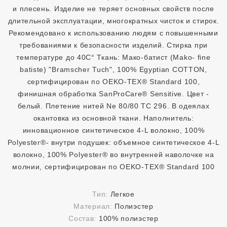
и плесень. Изделие не теряет основных свойств после
длительной эксплуатации, многократных чисток и стирок.
Рекомендовано к использованию людям с повышенными
требованиями к безопасности изделий. Стирка при
температуре до 40С° Ткань: Мако-батист (Mako- fine
batiste) "Bramscher Tuch", 100% Egyptian COTТON,
сертифицирован по OEKO-TEX® Standard 100,
финишная обработка SanProCare® Sensitive. Цвет -
белый. Плетение нитей Ne 80/80 TC 296. В одеялах
окантовка из основной ткани. Наполнитель:
инновационное синтетическое 4-L волокно, 100%
Polyester®- внутри подушек: объемное синтетическое 4-L
волокно, 100% Polyester® во внутренней наволочке на
молнии, сертифицирован по OEKO-TEX® Standard 100
Тип:
Легкое
Материал:
Полиэстер
Состав:
100% полиэстер