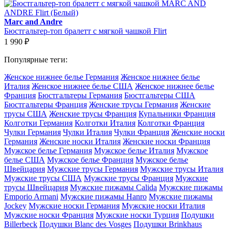
Marc and Andre
Бюстгальтер-топ бралетт с мягкой чашкой Flirt
1 990
₽
Популярные теги:
Женское нижнее белье Германия
Женское нижнее белье
Италия
Женское нижнее белье США
Женское нижнее белье
Франция
Бюстгальтеры Германия
Бюстгальтеры США
Бюстгальтеры Франция
Женские трусы Германия
Женские
трусы США
Женские трусы Франция
Купальники Франция
Колготки Германия
Колготки Италия
Колготки Франция
Чулки Германия
Чулки Италия
Чулки Франция
Женские носки
Германия
Женские носки Италия
Женские носки Франция
Мужское белье Германия
Мужское белье Италия
Мужское
белье США
Мужское белье Франция
Мужское белье
Швейцария
Мужские трусы Германия
Мужские трусы Италия
Мужские трусы США
Мужские трусы Франция
Мужские
трусы Швейцария
Мужские пижамы Calida
Мужские пижамы
Emporio Armani
Мужские пижамы Hanro
Мужские пижамы
Jockey
Мужские носки Германия
Мужские носки Италия
Мужские носки Франция
Мужские носки Турция
Подушки
Billerbeck
Подушки Blanc des Vosges
Подушки Brinkhaus