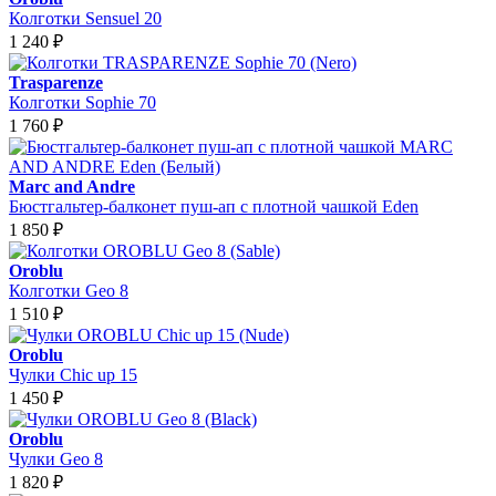
Колготки Sensuel 20
1 240
₽
Trasparenze
Колготки Sophie 70
1 760
₽
Marc and Andre
Бюстгальтер-балконет пуш-ап с плотной чашкой Eden
1 850
₽
Oroblu
Колготки Geo 8
1 510
₽
Oroblu
Чулки Chic up 15
1 450
₽
Oroblu
Чулки Geo 8
1 820
₽