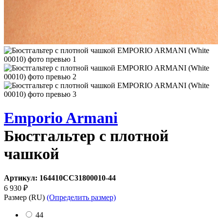
Emporio Armani
Бюстгальтер с плотной
чашкой
Артикул:
164410CC31800010-44
6 930
₽
Размер
(RU)
(Определить размер)
44