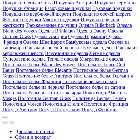
Подушки German Grass
Подушки Австрия
Подушки Германия
Подушки Франция
Бамбуковые подушки
Пуховые подушки
Подушки из верблюжей шерсти
Подушки из овечей шерсти
Жесткие подушки
Мягкие подушки
Подушки средней
жесткости
Трехкамерные подушки
Одеяла Billerbeck
Одеяла
Blanc des Vosges
Одеяла Brinkhaus
Одеяла Dauny
Одеяла
German Grass
Одеяла Австрия
Одеяла Германия
Одеяла
Франция
Одеяла Швейцария
Бамбуковые одеяла
Одеяла из
кашемира
Одеяла из овечей шерсти
Пуховые одеяла
Одеяла из
верблюжей шерсти
Всесезонные одеяла
Легкие одеяла
Суперлегкие одеяла
Теплые одеяла
Ультралегкие одеяла
Постельное белье Blanc des Vosges
Постельное белье Curt
Bauer
Постельное белье Elegante
Постельное белье German
Grass
Постельное белье Австрия
Постельное белье Германия
Постельное белье Франция
Постельное белье из льна
Постельное белье из перкаля
Постельное белье из сатина
Постельное белье из сатин-жаккарда
Полотенца Blanc des
Vosges
Полотенца German Grass
Полотенца Leitner Leinen
Полотенца Vossen
Полотенца Италия
Полотенца Франция
Посуда Австрия
Посуда Португалия
Посуда Франция
Доставка и оплата
Обмен и возврат